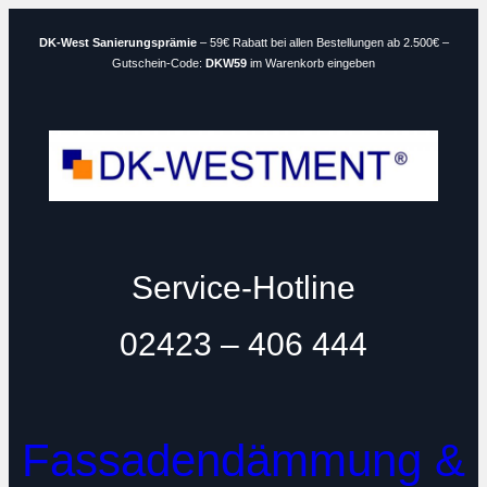
Zum
DK-West Sanierungsprämie
– 59€ Rabatt bei allen Bestellungen ab 2.500€ –
Inhalt
Gutschein-Code:
DKW59
im Warenkorb eingeben
springen
Service-Hotline
02423 – 406 444
Fassadendämmung &