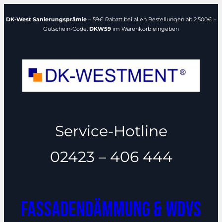
Zum
DK-West Sanierungsprämie
– 59€ Rabatt bei allen Bestellungen ab 2.500€ –
Inhalt
Gutschein-Code:
DKW59
im Warenkorb eingeben
springen
Service-Hotline
02423 – 406 444
Fassadendämmung & WDVS