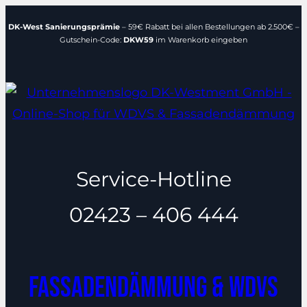
Zum
DK-West Sanierungsprämie
– 59€ Rabatt bei allen Bestellungen ab 2.500€ –
Inhalt
Gutschein-Code:
DKW59
im Warenkorb eingeben
springen
Service-Hotline
02423 – 406 444
Fassadendämmung & WDVS