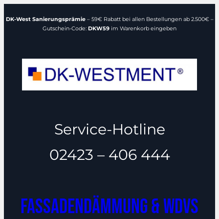
Zum
DK-West Sanierungsprämie
– 59€ Rabatt bei allen Bestellungen ab 2.500€ –
Inhalt
Gutschein-Code:
DKW59
im Warenkorb eingeben
springen
Service-Hotline
02423 – 406 444
Fassadendämmung & WDVS