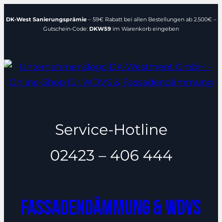
Zum
DK-West Sanierungsprämie
– 59€ Rabatt bei allen Bestellungen ab 2.500€ –
Inhalt
Gutschein-Code:
DKW59
im Warenkorb eingeben
springen
Service-Hotline
02423 – 406 444
Fassadendämmung & WDVS