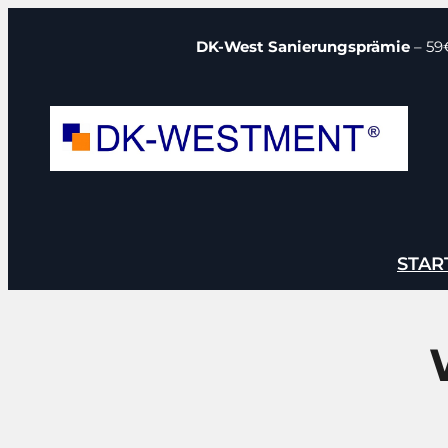
Zum
DK-West Sanierungsprämie
– 59
Inhalt
springen
STAR