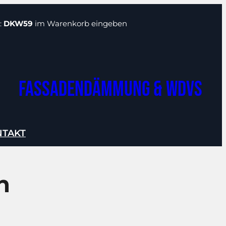
:
DKW59
im Warenkorb eingeben
Fassadendämmung & WDVS
NTAKT
n