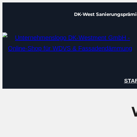
Zum
DK-West Sanierungsprämi
Inhalt
springen
STA