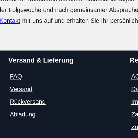
 der Folgewoche und nach gemeinsamer Absprache
Kontakt
mit uns auf und erhalten Sie Ihr persönlic
Versand & Lieferung
Re
FAQ
A
Versand
Da
Rückversand
Im
Abladung
Za
Zu