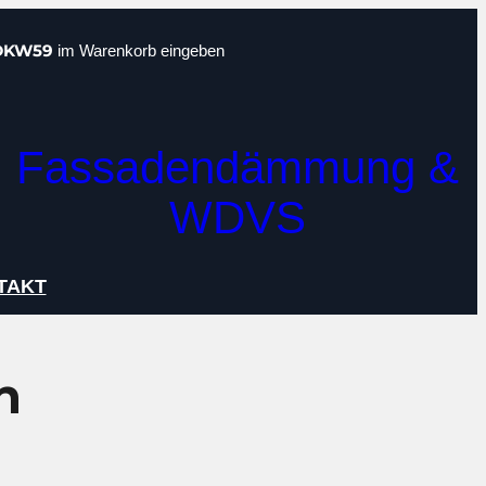
DKW59
im Warenkorb eingeben
Fassadendämmung &
WDVS
TAKT
n